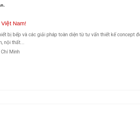
ạn.
 Việt Nam!
ết bị bếp và các giải pháp toàn diện từ tư vấn thiết kế concept đế
n, nội thất…
.
 Chí Minh