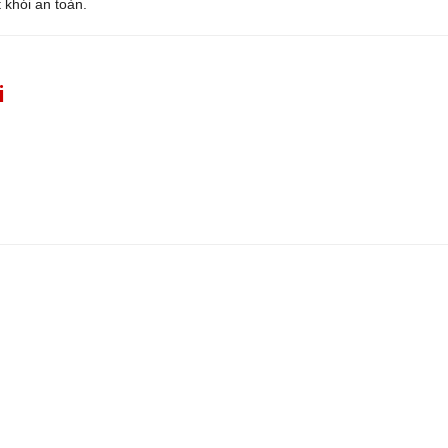
t khói an toàn.
i