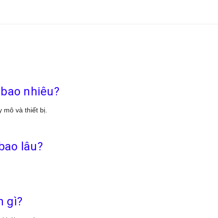
 bao nhiêu?
 mô và thiết bị.
bao lâu?
n gì?