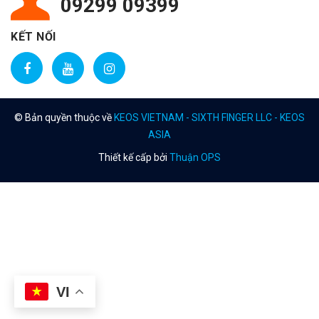
09299 09399
KẾT NỐI
© Bản quyền thuộc về
KEOS VIETNAM - SIXTH FINGER LLC - KEOS
ASIA
Thiết kế cấp bởi
Thuận OPS
VI