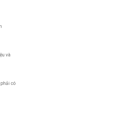
n
iệu và
 phải có