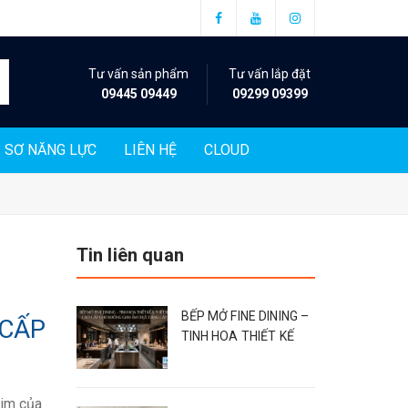
Tư vấn sản phẩm
Tư vấn lắp đặt
09445 09449
09299 09399
 SƠ NĂNG LỰC
LIÊN HỆ
CLOUD
Tin liên quan
BẾP MỞ FINE DINING –
 CẤP
TINH HOA THIẾT KẾ
 tim của