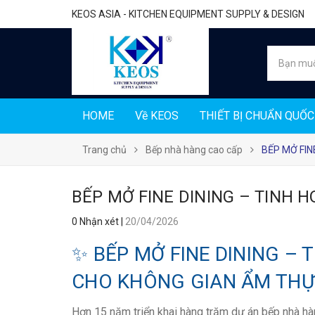
KEOS ASIA - KITCHEN EQUIPMENT SUPPLY & DESIGN
HOME
Về KEOS
THIẾT BỊ CHUẨN QUỐC
Trang chủ
Bếp nhà hàng cao cấp
BẾP MỞ FIN
BẾP MỞ FINE DINING – TINH H
0 Nhận xét
|
20/04/2026
✨ BẾP MỞ FINE DINING – T
CHO KHÔNG GIAN ẨM THỰ
Hơn 15 năm triển khai hàng trăm dự án bếp nhà hà