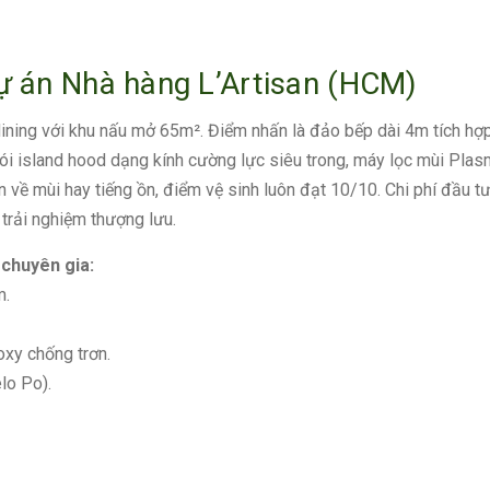
dự án Nhà hàng L’Artisan (HCM)
dining với khu nấu mở 65m². Điểm nhấn là đảo bếp dài 4m tích hợ
ói island hood dạng kính cường lực siêu trong, máy lọc mùi Plas
về mùi hay tiếng ồn, điểm vệ sinh luôn đạt 10/10. Chi phí đầu tư 
trải nghiệm thượng lưu.
 chuyên gia:
m.
oxy chống trơn.
lo Po).