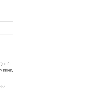
độ, mùi
y nhiên,
nhà