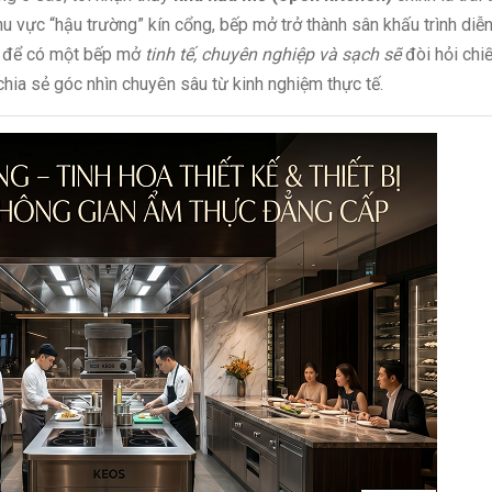
hu vực “hậu trường” kín cổng, bếp mở trở thành sân khấu trình diễ
n, để có một bếp mở
tinh tế, chuyên nghiệp và sạch sẽ
đòi hỏi chi
y chia sẻ góc nhìn chuyên sâu từ kinh nghiệm thực tế.