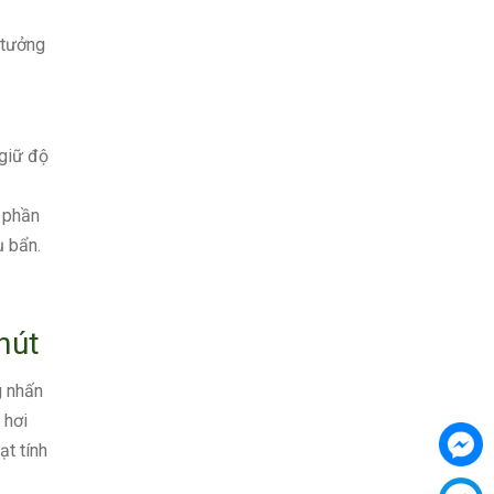
 tưởng
 giữ độ
p phần
ụ bẩn.
hút
g nhấn
 hơi
ạt tính
.