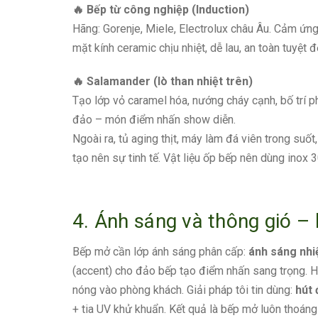
🔥 Bếp từ công nghiệp (Induction)
Hãng: Gorenje, Miele, Electrolux châu Âu. Cảm ứng
mặt kính ceramic chịu nhiệt, dễ lau, an toàn tuyệt đ
🔥 Salamander (lò than nhiệt trên)
Tạo lớp vỏ caramel hóa, nướng cháy cạnh, bố trí ph
đảo – món điểm nhấn show diễn.
Ngoài ra, tủ aging thịt, máy làm đá viên trong s
tạo nên sự tinh tế. Vật liệu ốp bếp nên dùng inox 
4. Ánh sáng và thông gió – 
Bếp mở cần lớp ánh sáng phân cấp:
ánh sáng nhiệ
(accent) cho đảo bếp tạo điểm nhấn sang trọng. H
nóng vào phòng khách. Giải pháp tôi tin dùng:
hút 
+ tia UV khử khuẩn. Kết quả là bếp mở luôn thoán