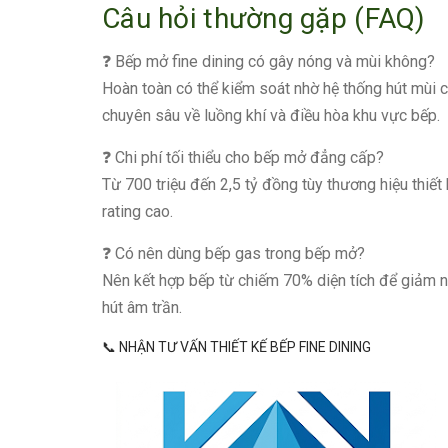
Câu hỏi thường gặp (FAQ)
❓ Bếp mở fine dining có gây nóng và mùi không?
Hoàn toàn có thể kiểm soát nhờ hệ thống hút mùi cô
chuyên sâu về luồng khí và điều hòa khu vực bếp.
❓ Chi phí tối thiểu cho bếp mở đẳng cấp?
Từ 700 triệu đến 2,5 tỷ đồng tùy thương hiệu thiết 
rating cao.
❓ Có nên dùng bếp gas trong bếp mở?
Nên kết hợp bếp từ chiếm 70% diện tích để giảm n
hút âm trần.
📞 NHẬN TƯ VẤN THIẾT KẾ BẾP FINE DINING