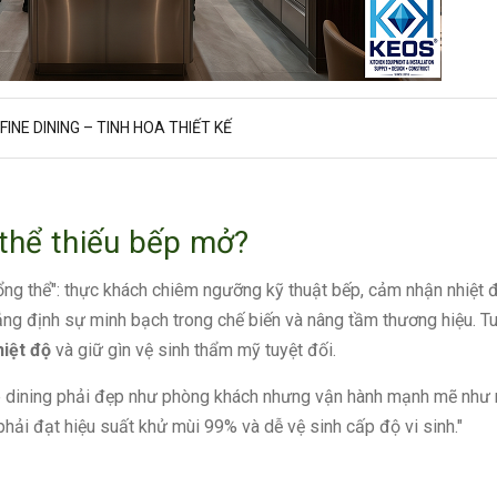
FINE DINING – TINH HOA THIẾT KẾ
 thể thiếu bếp mở?
ng thể": thực khách chiêm ngưỡng kỹ thuật bếp, cảm nhận nhiệt 
ẳng định sự minh bạch trong chế biến và nâng tầm thương hiệu. Tu
hiệt độ
và giữ gìn vệ sinh thẩm mỹ tuyệt đối.
 dining phải đẹp như phòng khách nhưng vận hành mạnh mẽ như 
hải đạt hiệu suất khử mùi 99% và dễ vệ sinh cấp độ vi sinh."