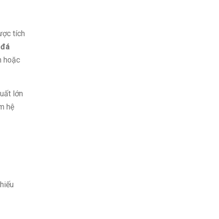
ược tích
 đá
n hoặc
uất lớn
êm hệ
hiếu