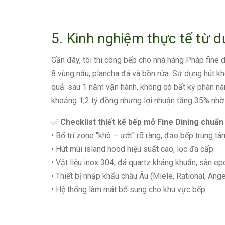
5. Kinh nghiệm thực tế từ 
Gần đây, tôi thi công bếp cho nhà hàng Pháp fine 
8 vùng nấu, plancha đá và bồn rửa. Sử dụng hút kh
quả: sau 1 năm vận hành, không có bất kỳ phàn nàn 
khoảng 1,2 tỷ đồng nhưng lợi nhuận tăng 35% nhờ 
✅
Checklist thiết kế bếp mở Fine Dining chuẩn
• Bố trí zone "khô – ướt" rõ ràng, đảo bếp trung tâ
• Hút mùi island hood hiệu suất cao, lọc đa cấp.
• Vật liệu inox 304, đá quartz kháng khuẩn, sàn ep
• Thiết bị nhập khẩu châu Âu (Miele, Rational, Ange
• Hệ thống làm mát bổ sung cho khu vực bếp.