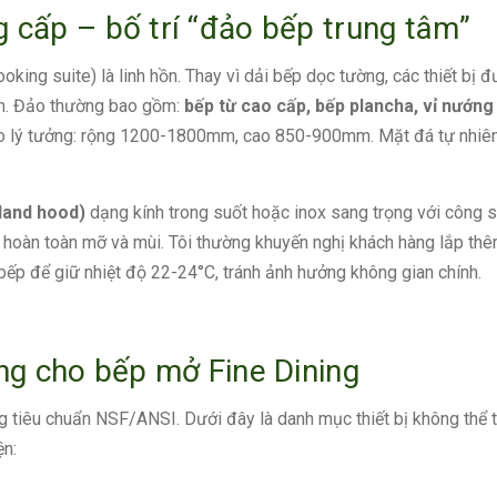
g cấp – bố trí “đảo bếp trung tâm”
oking suite) là linh hồn. Thay vì dải bếp dọc tường, các thiết bị đ
ách. Đảo thường bao gồm:
bếp từ cao cấp, bếp plancha, vỉ nướng
ảo lý tưởng: rộng 1200-1800mm, cao 850-900mm. Mặt đá tự nhiê
sland hood)
dạng kính trong suốt hoặc inox sang trọng với công s
bỏ hoàn toàn mỡ và mùi. Tôi thường khuyến nghị khách hàng lắp th
bếp để giữ nhiệt độ 22-24°C, tránh ảnh hưởng không gian chính.
êng cho bếp mở Fine Dining
g tiêu chuẩn NSF/ANSI. Dưới đây là danh mục thiết bị không thể t
ện: