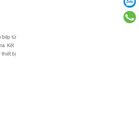
p bếp từ
ma. Kết
thiết bị