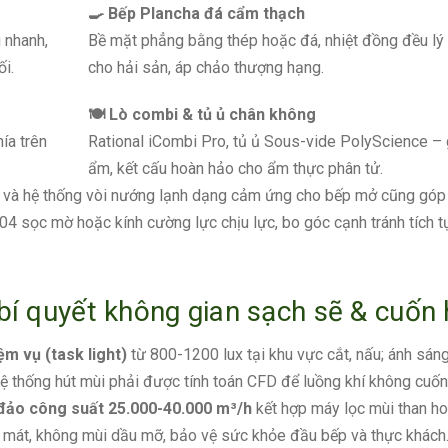
🍳 Bếp Plancha đá cẩm thạch
 nhanh,
Bề mặt phẳng bằng thép hoặc đá, nhiệt đồng đều lý
ối.
cho hải sản, áp chảo thượng hạng.
🍽️ Lò combi & tủ ủ chân không
ía trên
Rational iCombi Pro, tủ ủ Sous-vide PolyScience –
ẩm, kết cấu hoàn hảo cho ẩm thực phân tử.
uốt, và hệ thống vòi nướng lạnh dạng cảm ứng cho bếp mở cũng gó
304 sọc mờ hoặc kính cường lực chịu lực, bo góc cạnh tránh tích t
bí quyết không gian sạch sẽ & cuốn 
m vụ (task light)
từ 800-1200 lux tại khu vực cắt, nấu; ánh sán
ệ thống hút mùi phải được tính toán CFD để luồng khí không cuốn
đảo công suất 25.000-40.000 m³/h
kết hợp máy lọc mùi than ho
g mát, không mùi dầu mỡ, bảo vệ sức khỏe đầu bếp và thực khách