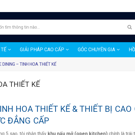
 TẾ
GIẢI PHÁP CAO CẤP
GÓC CHUYÊN GIA
HỒ
E DINING – TINH HOA THIẾT KẾ
OA THIẾT KẾ
INH HOA THIẾT KẾ & THIẾT BỊ CAO
C ĐẲNG CẤP
ng 5 sao, tôi nhận thấy
khu nấu mở (open kitchen)
chính là trái