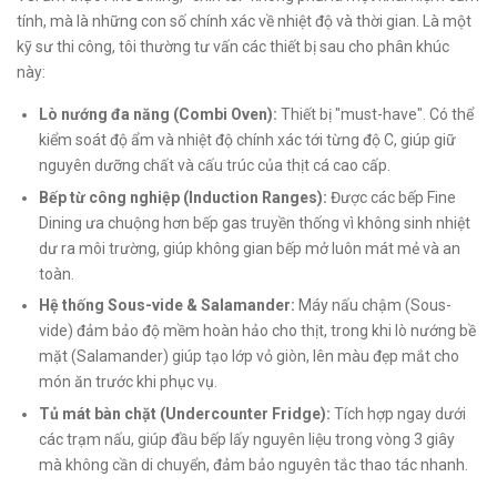
tính, mà là những con số chính xác về nhiệt độ và thời gian. Là một
kỹ sư thi công, tôi thường tư vấn các thiết bị sau cho phân khúc
này:
Lò nướng đa năng (Combi Oven):
Thiết bị "must-have". Có thể
kiểm soát độ ẩm và nhiệt độ chính xác tới từng độ C, giúp giữ
nguyên dưỡng chất và cấu trúc của thịt cá cao cấp.
Bếp từ công nghiệp (Induction Ranges):
Được các bếp Fine
Dining ưa chuộng hơn bếp gas truyền thống vì không sinh nhiệt
dư ra môi trường, giúp không gian bếp mở luôn mát mẻ và an
toàn.
Hệ thống Sous-vide & Salamander:
Máy nấu chậm (Sous-
vide) đảm bảo độ mềm hoàn hảo cho thịt, trong khi lò nướng bề
mặt (Salamander) giúp tạo lớp vỏ giòn, lên màu đẹp mắt cho
món ăn trước khi phục vụ.
Tủ mát bàn chặt (Undercounter Fridge):
Tích hợp ngay dưới
các trạm nấu, giúp đầu bếp lấy nguyên liệu trong vòng 3 giây
mà không cần di chuyển, đảm bảo nguyên tắc thao tác nhanh.