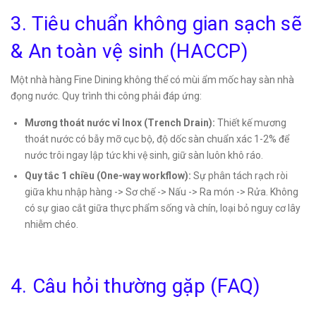
3. Tiêu chuẩn không gian sạch sẽ
& An toàn vệ sinh (HACCP)
Một nhà hàng Fine Dining không thể có mùi ẩm mốc hay sàn nhà
đọng nước. Quy trình thi công phải đáp ứng:
Mương thoát nước vỉ Inox (Trench Drain):
Thiết kế mương
thoát nước có bẫy mỡ cục bộ, độ dốc sàn chuẩn xác 1-2% để
nước trôi ngay lập tức khi vệ sinh, giữ sàn luôn khô ráo.
Quy tắc 1 chiều (One-way workflow):
Sự phân tách rạch ròi
giữa khu nhập hàng -> Sơ chế -> Nấu -> Ra món -> Rửa. Không
có sự giao cắt giữa thực phẩm sống và chín, loại bỏ nguy cơ lây
nhiễm chéo.
4. Câu hỏi thường gặp (FAQ)