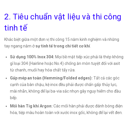
2. Tiêu chuẩn vật liệu và thi công
tinh tế
Khác biệt giữa một đơn vị thi công 15 năm kinh nghiệm và những
tay ngang nằm ở
sự tinh tế trong chi tiết cơ khí
.
Sử dụng 100% Inox 304:
Mọi bề mặt tiếp xúc phải là thép không
gỉ loại 304 (Hairline hoặc No.4) chống ăn mòn tuyệt đối với axit
từ chanh, muối hay hóa chất tẩy rửa.
Gấp mép an toàn (Hemming/Folded edges):
Tất cả các góc
cạnh của bàn chậu, kệ inox đều phải được chấn gấp thủy lực,
mài nhẵn, không để lại ba-via sắc nhọn gây nguy hiểm cho đầu
bếp.
Mối hàn Tig khí Argon:
Các mối hàn phải được đánh bóng điện
hóa, tiệp màu hoàn toàn với xước inox gốc, không để lại vết đen.